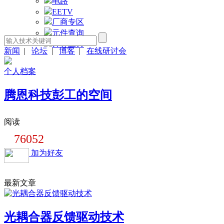
电路
EETV
厂商专区
元件查询
计算工具
新闻
|
论坛
|
博客
|
在线研讨会
个人档案
腾恩科技彭工的空间
阅读
76052
加为好友
最新文章
光耦合器反馈驱动技术