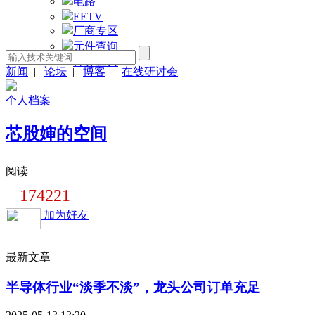
电路
EETV
厂商专区
元件查询
计算工具
新闻
|
论坛
|
博客
|
在线研讨会
个人档案
芯股婶的空间
阅读
174221
加为好友
最新文章
半导体行业“淡季不淡”，龙头公司订单充足