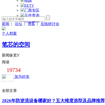
电路
EETV
厂商专区
元件查询
计算工具
新闻
|
论坛
|
博客
|
在线研讨会
个人档案
笔芯的空间
新闻纵览Y
阅读
19734
加为好友
全部文章
2026年防逆流设备哪家好？五大维度选型及品牌推荐