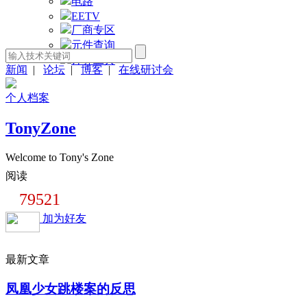
电路
EETV
厂商专区
元件查询
计算工具
新闻
|
论坛
|
博客
|
在线研讨会
个人档案
TonyZone
Welcome to Tony's Zone
阅读
79521
加为好友
最新文章
凤凰少女跳楼案的反思