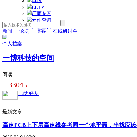
电路
EETV
厂商专区
元件查询
计算工具
新闻
|
论坛
|
博客
|
在线研讨会
个人档案
一博科技的空间
阅读
33045
加为好友
最新文章
高速PCB上下层高速线参考同一个地平面，串扰应