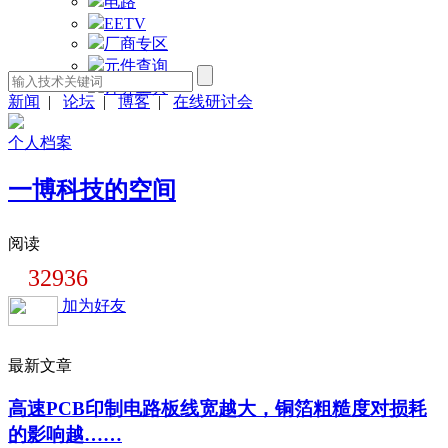
电路
EETV
厂商专区
元件查询
计算工具
新闻
|
论坛
|
博客
|
在线研讨会
个人档案
一博科技的空间
阅读
32936
加为好友
最新文章
高速PCB印制电路板线宽越大，铜箔粗糙度对损耗
的影响越……