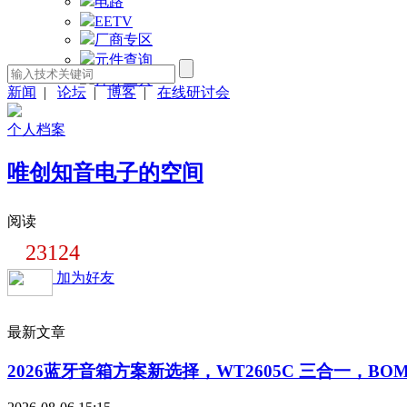
电路
EETV
厂商专区
元件查询
计算工具
新闻
|
论坛
|
博客
|
在线研讨会
个人档案
唯创知音电子的空间
阅读
23124
加为好友
最新文章
2026蓝牙音箱方案新选择，WT2605C 三合一，BO