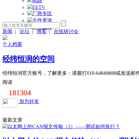
电路
EETV
厂商专区
元件查询
计算工具
新闻
|
论坛
|
博客
|
在线研讨会
个人档案
经纬恒润的空间
经纬恒润官方账号，了解更多：请拨打010-64840808或发送邮件至 mark
阅读
181304
加为好友
最新文章