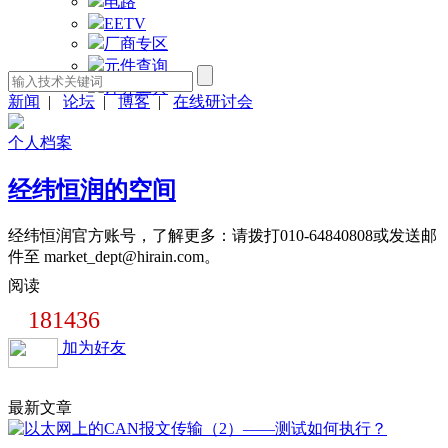
电路
EETV
厂商专区
元件查询
计算工具
新闻
|
论坛
|
博客
|
在线研讨会
个人档案
经纬恒润的空间
经纬恒润官方账号，了解更多：请拨打010-64840808或发送邮
件至 market_dept@hirain.com。
阅读
181436
加为好友
最新文章