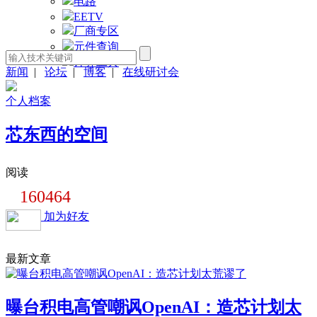
电路
EETV
厂商专区
元件查询
计算工具
新闻
|
论坛
|
博客
|
在线研讨会
个人档案
芯东西的空间
阅读
160464
加为好友
最新文章
曝台积电高管嘲讽OpenAI：造芯计划太