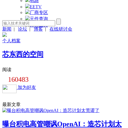
电路
EETV
厂商专区
元件查询
计算工具
新闻
|
论坛
|
博客
|
在线研讨会
个人档案
芯东西的空间
阅读
160483
加为好友
最新文章
曝台积电高管嘲讽OpenAI：造芯计划太