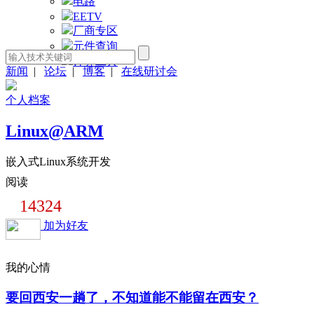
电路
EETV
厂商专区
元件查询
计算工具
新闻
|
论坛
|
博客
|
在线研讨会
个人档案
Linux@ARM
嵌入式Linux系统开发
阅读
14324
加为好友
我的心情
要回西安一趟了，不知道能不能留在西安？