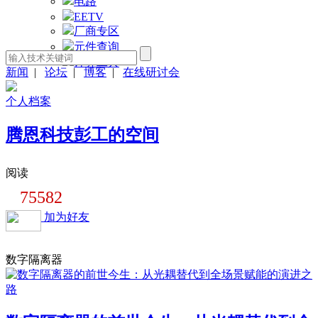
电路
EETV
厂商专区
元件查询
计算工具
新闻
|
论坛
|
博客
|
在线研讨会
个人档案
腾恩科技彭工的空间
阅读
75582
加为好友
数字隔离器