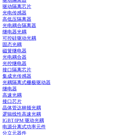
驱动隔离器
驱动隔离芯片
光电传感器
高低压隔离器
光电耦合隔离器
继电器光耦
可控硅驱动光耦
固态光耦
磁簧继电器
光电耦合器
光控继电器
接口隔离芯片
集成光传感器
光耦隔离式栅极驱动器
继电器
高速光耦
接口芯片
晶体管达林顿光耦
逻辑线性高速光耦
IGBT/IPM 驱动光耦
电源分离式功率元件
分立元器件