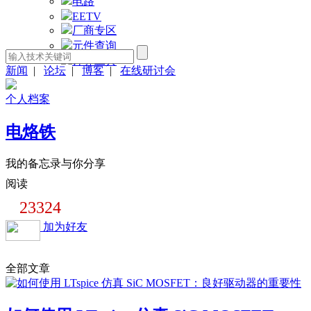
电路
EETV
厂商专区
元件查询
计算工具
新闻
|
论坛
|
博客
|
在线研讨会
个人档案
电烙铁
我的备忘录与你分享
阅读
23324
加为好友
全部文章