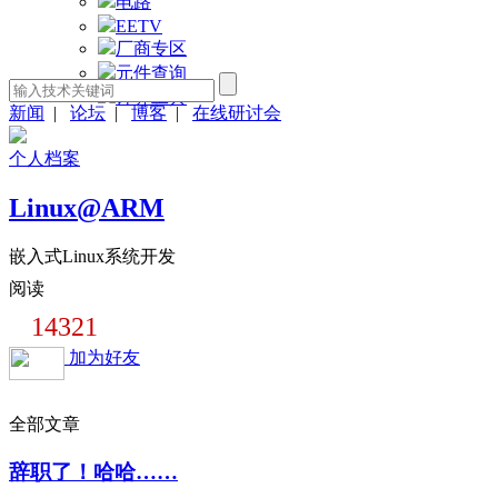
电路
EETV
厂商专区
元件查询
计算工具
新闻
|
论坛
|
博客
|
在线研讨会
个人档案
Linux@ARM
嵌入式Linux系统开发
阅读
14321
加为好友
全部文章
辞职了！哈哈……