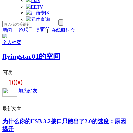
电路
EETV
厂商专区
元件查询
计算工具
新闻
|
论坛
|
博客
|
在线研讨会
个人档案
flyingstar01的空间
阅读
1000
加为好友
最新文章
为什么你的USB 3.2接口只跑出了2.0的速度：原因
揭开