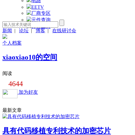
电路
EETV
厂商专区
元件查询
计算工具
新闻
|
论坛
|
博客
|
在线研讨会
个人档案
xiaoxiao10的空间
阅读
4644
加为好友
最新文章
具有代码移植专利技术的加密芯片