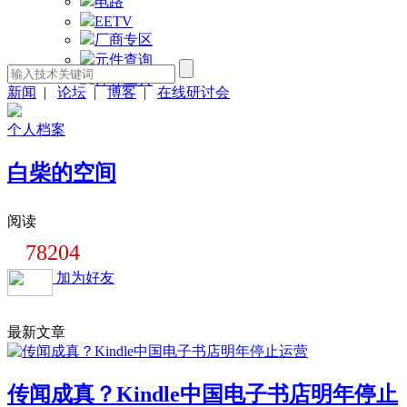
电路
EETV
厂商专区
元件查询
计算工具
新闻
|
论坛
|
博客
|
在线研讨会
个人档案
白柴的空间
阅读
78204
加为好友
最新文章
传闻成真？Kindle中国电子书店明年停止