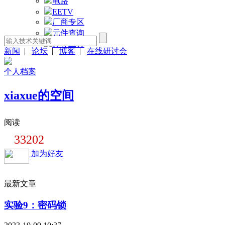
电路
EETV
厂商专区
元件查询
计算工具
新闻
|
论坛
|
博客
|
在线研讨会
个人档案
xiaxue的空间
阅读
33202
加为好友
最新文章
实验9：密码锁