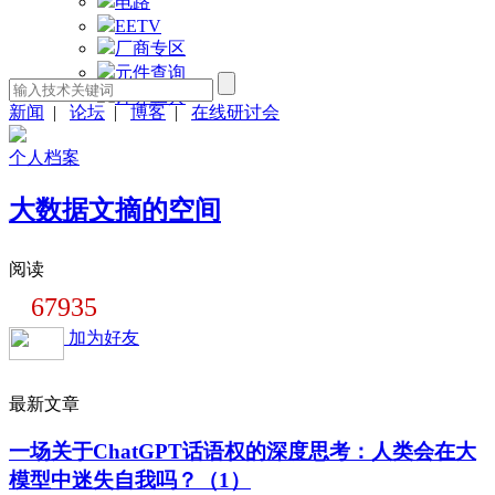
电路
EETV
厂商专区
元件查询
计算工具
新闻
|
论坛
|
博客
|
在线研讨会
个人档案
大数据文摘的空间
阅读
67935
加为好友
最新文章
一场关于ChatGPT话语权的深度思考：人类会在大
模型中迷失自我吗？（1）