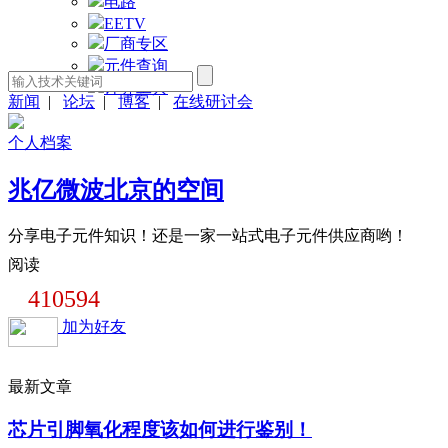
电路
EETV
厂商专区
元件查询
计算工具
新闻
|
论坛
|
博客
|
在线研讨会
个人档案
兆亿微波北京的空间
分享电子元件知识！还是一家一站式电子元件供应商哟！
阅读
410594
加为好友
最新文章
芯片引脚氧化程度该如何进行鉴别！