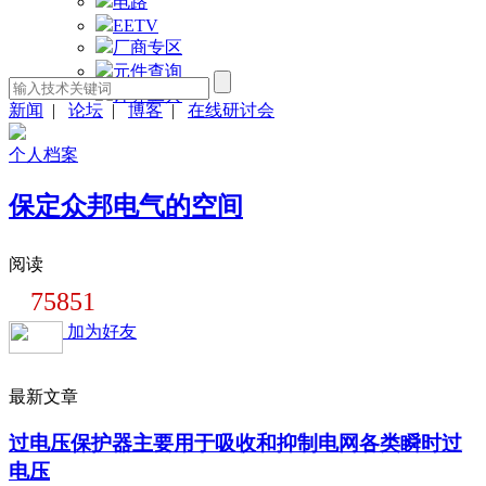
电路
EETV
厂商专区
元件查询
计算工具
新闻
|
论坛
|
博客
|
在线研讨会
个人档案
保定众邦电气的空间
阅读
75851
加为好友
最新文章
过电压保护器主要用于吸收和抑制电网各类瞬时过
电压