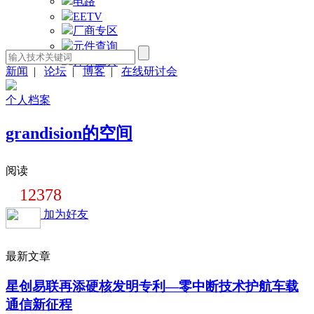
电路
EETV
厂商专区
元件查询
计算工具
新闻
|
论坛
|
博客
|
在线研讨会
个人档案
grandision的空间
阅读
12378
加为好友
最新文章
星创易联再添硬核发明专利—零中断技术护航车载
通信新征程