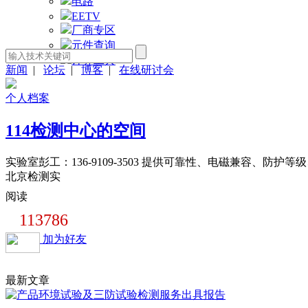
电路
EETV
厂商专区
元件查询
计算工具
新闻
|
论坛
|
博客
|
在线研讨会
个人档案
114检测中心的空间
实验室彭工：136-9109-3503 提供可靠性、电磁兼容、
北京检测实
阅读
113786
加为好友
最新文章