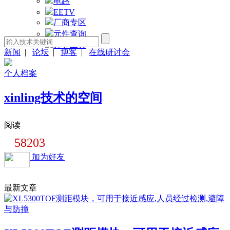
电路
EETV
厂商专区
元件查询
计算工具
新闻
|
论坛
|
博客
|
在线研讨会
个人档案
xinling技术的空间
阅读
58203
加为好友
最新文章