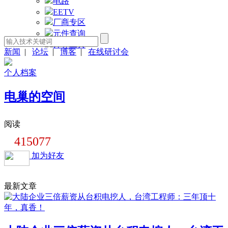
电路
EETV
厂商专区
元件查询
计算工具
新闻
|
论坛
|
博客
|
在线研讨会
个人档案
电巢的空间
阅读
415077
加为好友
最新文章