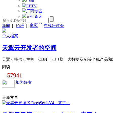
电路
EETV
厂商专区
元件查询
计算工具
新闻
|
论坛
|
博客
|
在线研讨会
个人档案
天翼云开发者的空间
天翼云提供云主机、CDN、云电脑、大数据及AI等全线产品
阅读
57941
加为好友
最新文章