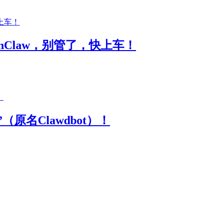
OpenClaw，别管了，快上车！
（原名Clawdbot）！