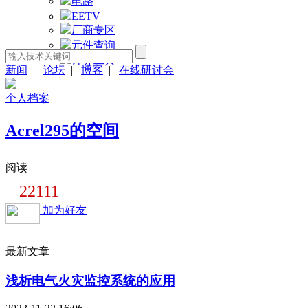
电路
EETV
厂商专区
元件查询
计算工具
新闻
|
论坛
|
博客
|
在线研讨会
个人档案
Acrel295的空间
阅读
22111
加为好友
最新文章
浅析电气火灾监控系统的应用