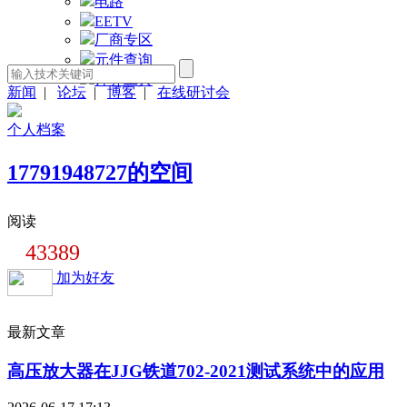
电路
EETV
厂商专区
元件查询
计算工具
新闻
|
论坛
|
博客
|
在线研讨会
个人档案
17791948727的空间
阅读
43389
加为好友
最新文章
高压放大器在JJG铁道702-2021测试系统中的应用