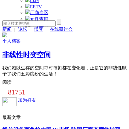
电路
EETV
厂商专区
元件查询
计算工具
新闻
|
论坛
|
博客
|
在线研讨会
个人档案
非线性时变空间
我们赖以生存的空间每时每刻都在变化着，正是它的非线性赋
予了我们五彩缤纷的生活！
阅读
81751
加为好友
最新文章