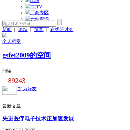
电路
EETV
厂商专区
元件查询
计算工具
新闻
|
论坛
|
博客
|
在线研讨会
个人档案
gsfei2009的空间
阅读
89243
加为好友
最新文章
先进医疗电子技术正加速发展