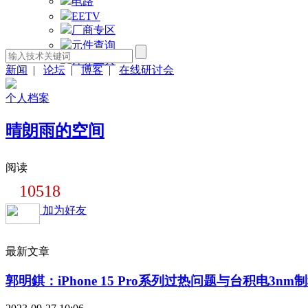
电路
EETV
厂商专区
元件查询
计算工具
新闻
|
论坛
|
博客
|
在线研讨会
个人档案
晴朗雨的空间
阅读
10518
加为好友
最新文章
郭明錤：iPhone 15 Pro系列过热问题与台积电3nm