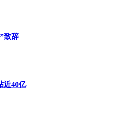
”致辞
近40亿