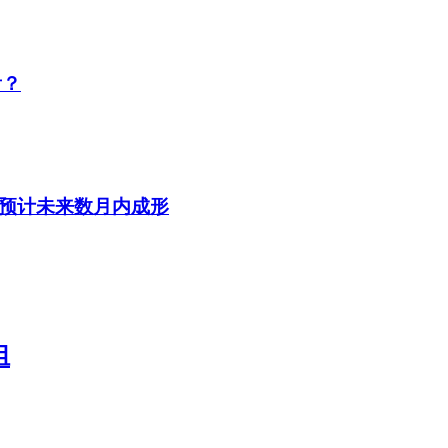
看？
，预计未来数月内成形
组