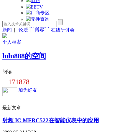
电路
EETV
厂商专区
元件查询
计算工具
新闻
|
论坛
|
博客
|
在线研讨会
个人档案
lulu888的空间
阅读
171878
加为好友
最新文章
射频 IC MFRC522在智能仪表中的应用