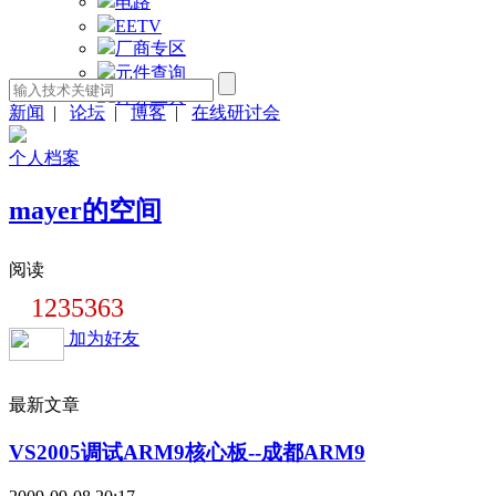
电路
EETV
厂商专区
元件查询
计算工具
新闻
|
论坛
|
博客
|
在线研讨会
个人档案
mayer的空间
阅读
1235363
加为好友
最新文章
VS2005调试ARM9核心板--成都ARM9