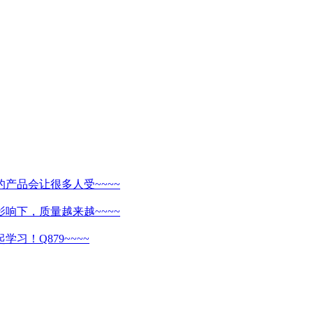
产品会让很多人受~~~~
响下，质量越来越~~~~
习！Q879~~~~