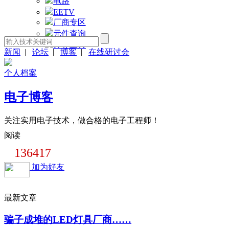
电路
EETV
厂商专区
元件查询
计算工具
新闻
|
论坛
|
博客
|
在线研讨会
个人档案
电子博客
关注实用电子技术，做合格的电子工程师！
阅读
136417
加为好友
最新文章
骗子成堆的LED灯具厂商……