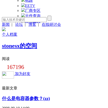
电路
EETV
厂商专区
元件查询
计算工具
新闻
|
论坛
|
博客
|
在线研讨会
个人档案
stonesx的空间
阅读
167196
加为好友
最新文章
什么是电容器参数？(zz)