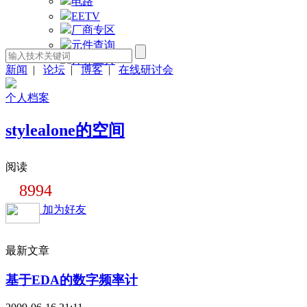
电路
EETV
厂商专区
元件查询
计算工具
新闻
|
论坛
|
博客
|
在线研讨会
个人档案
stylealone的空间
阅读
8994
加为好友
最新文章
基于EDA的数字频率计