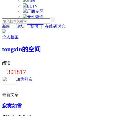
电路
EETV
厂商专区
元件查询
计算工具
新闻
|
论坛
|
博客
|
在线研讨会
个人档案
tongxin的空间
阅读
301817
加为好友
最新文章
寂寞如雪