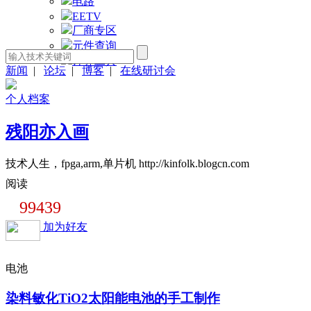
电路
EETV
厂商专区
元件查询
计算工具
新闻
|
论坛
|
博客
|
在线研讨会
个人档案
残阳亦入画
技术人生，fpga,arm,单片机 http://kinfolk.blogcn.com
阅读
99439
加为好友
电池
染料敏化TiO2太阳能电池的手工制作