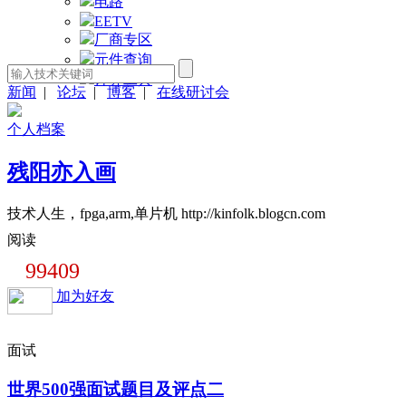
电路
EETV
厂商专区
元件查询
计算工具
新闻
|
论坛
|
博客
|
在线研讨会
个人档案
残阳亦入画
技术人生，fpga,arm,单片机 http://kinfolk.blogcn.com
阅读
99409
加为好友
面试
世界500强面试题目及评点二