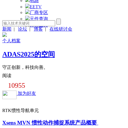
电路
EETV
厂商专区
元件查询
计算工具
新闻
|
论坛
|
博客
|
在线研讨会
个人档案
ADAS2025的空间
守正创新，科技向善。
阅读
10955
加为好友
RTK惯性导航单元
Xsens MVN 惯性动作捕捉系统产品概要 ​