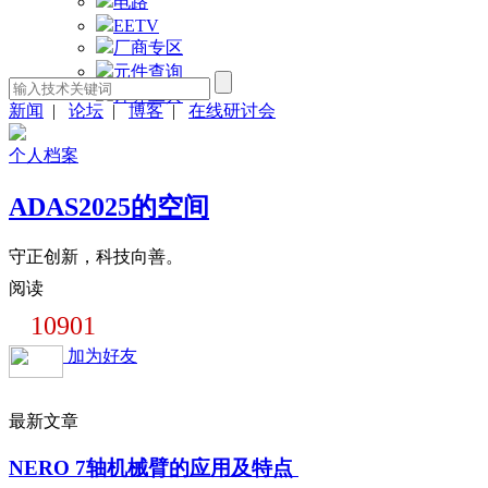
电路
EETV
厂商专区
元件查询
计算工具
新闻
|
论坛
|
博客
|
在线研讨会
个人档案
ADAS2025的空间
守正创新，科技向善。
阅读
10901
加为好友
最新文章
NERO 7轴机械臂的应用及特点 ​