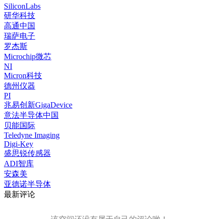
SiliconLabs
研华科技
高通中国
瑞萨电子
罗杰斯
Microchip微芯
NI
Micron科技
德州仪器
PI
兆易创新GigaDevice
意法半导体中国
贝能国际
Teledyne Imaging
Digi-Key
盛思锐传感器
ADI智库
安森美
亚德诺半导体
最新评论