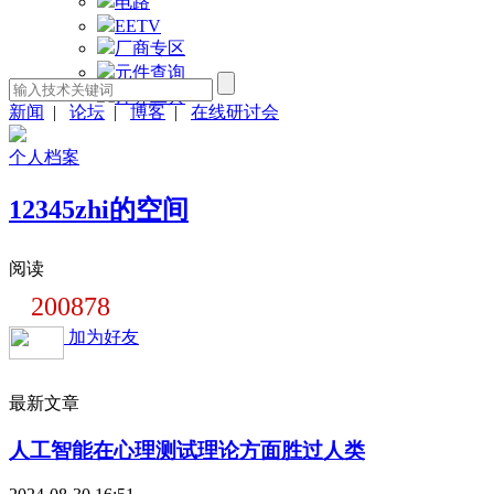
电路
EETV
厂商专区
元件查询
计算工具
新闻
|
论坛
|
博客
|
在线研讨会
个人档案
12345zhi的空间
阅读
200878
加为好友
最新文章
人工智能在心理测试理论方面胜过人类