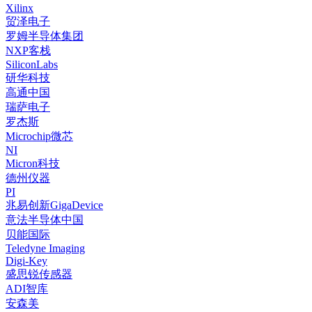
Xilinx
贸泽电子
罗姆半导体集团
NXP客栈
SiliconLabs
研华科技
高通中国
瑞萨电子
罗杰斯
Microchip微芯
NI
Micron科技
德州仪器
PI
兆易创新GigaDevice
意法半导体中国
贝能国际
Teledyne Imaging
Digi-Key
盛思锐传感器
ADI智库
安森美