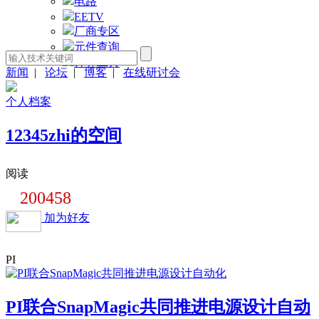
电路
EETV
厂商专区
元件查询
计算工具
新闻
|
论坛
|
博客
|
在线研讨会
个人档案
12345zhi的空间
阅读
200458
加为好友
PI
PI联合SnapMagic共同推进电源设计自动