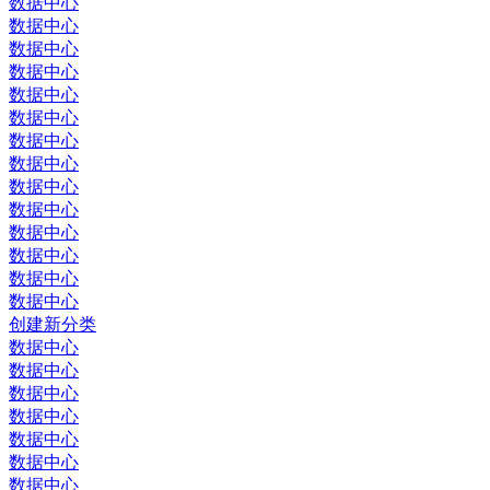
数据中心
数据中心
数据中心
数据中心
数据中心
数据中心
数据中心
数据中心
数据中心
数据中心
数据中心
数据中心
数据中心
数据中心
创建新分类
数据中心
数据中心
数据中心
数据中心
数据中心
数据中心
数据中心