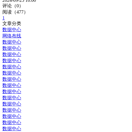
2024-09-25 10:00
评论（0）
阅读（477）
1
文章分类
数据中心
网络布线
数据中心
数据中心
数据中心
数据中心
数据中心
数据中心
数据中心
数据中心
数据中心
数据中心
数据中心
数据中心
数据中心
数据中心
数据中心