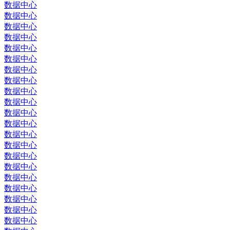
数据中心
数据中心
数据中心
数据中心
数据中心
数据中心
数据中心
数据中心
数据中心
数据中心
数据中心
数据中心
数据中心
数据中心
数据中心
数据中心
数据中心
数据中心
数据中心
数据中心
数据中心