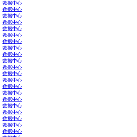
数据中心
数据中心
数据中心
数据中心
数据中心
数据中心
数据中心
数据中心
数据中心
数据中心
数据中心
数据中心
数据中心
数据中心
数据中心
数据中心
数据中心
数据中心
数据中心
数据中心
数据中心