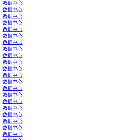
数据中心
数据中心
数据中心
数据中心
数据中心
数据中心
数据中心
数据中心
数据中心
数据中心
数据中心
数据中心
数据中心
数据中心
数据中心
数据中心
数据中心
数据中心
数据中心
数据中心
数据中心