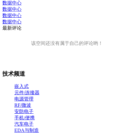
数据中心
数据中心
数据中心
数据中心
最新评论
该空间还没有属于自己的评论哟！
技术频道
嵌入式
元件/连接器
电源管理
RF/微波
安防电子
手机/便携
汽车电子
EDA与制造