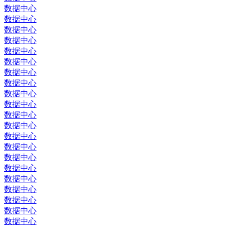
数据中心
数据中心
数据中心
数据中心
数据中心
数据中心
数据中心
数据中心
数据中心
数据中心
数据中心
数据中心
数据中心
数据中心
数据中心
数据中心
数据中心
数据中心
数据中心
数据中心
数据中心