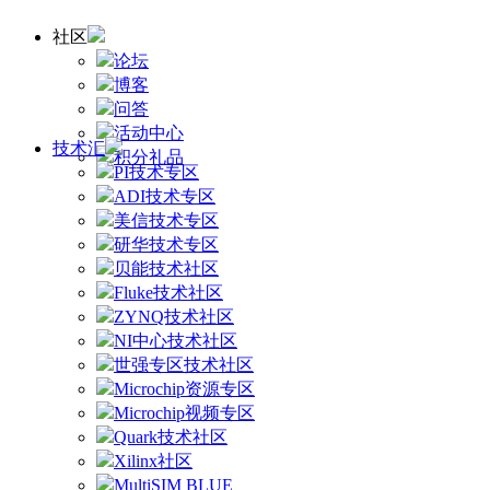
社区
论坛
博客
问答
活动中心
技术汇
积分礼品
PI技术专区
ADI技术专区
美信技术专区
研华技术专区
贝能技术社区
Fluke技术社区
ZYNQ技术社区
NI中心技术社区
世强专区技术社区
Microchip资源专区
Microchip视频专区
Quark技术社区
Xilinx社区
MultiSIM BLUE