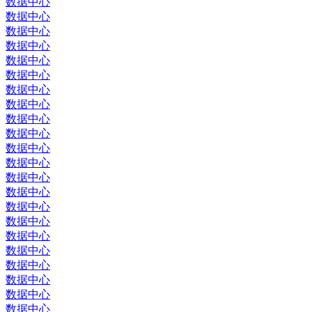
数据中心
数据中心
数据中心
数据中心
数据中心
数据中心
数据中心
数据中心
数据中心
数据中心
数据中心
数据中心
数据中心
数据中心
数据中心
数据中心
数据中心
数据中心
数据中心
数据中心
数据中心
数据中心