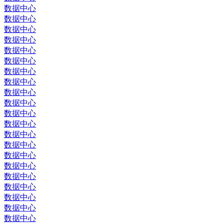
数据中心
数据中心
数据中心
数据中心
数据中心
数据中心
数据中心
数据中心
数据中心
数据中心
数据中心
数据中心
数据中心
数据中心
数据中心
数据中心
数据中心
数据中心
数据中心
数据中心
数据中心