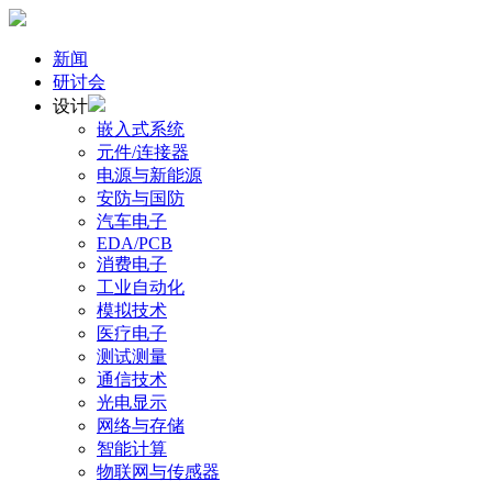
新闻
研讨会
设计
嵌入式系统
元件/连接器
电源与新能源
安防与国防
汽车电子
EDA/PCB
消费电子
工业自动化
模拟技术
医疗电子
测试测量
通信技术
光电显示
网络与存储
智能计算
物联网与传感器