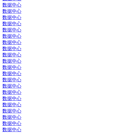
数据中心
数据中心
数据中心
数据中心
数据中心
数据中心
数据中心
数据中心
数据中心
数据中心
数据中心
数据中心
数据中心
数据中心
数据中心
数据中心
数据中心
数据中心
数据中心
数据中心
数据中心