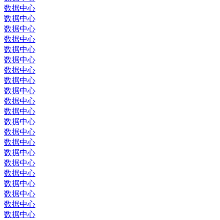
数据中心
数据中心
数据中心
数据中心
数据中心
数据中心
数据中心
数据中心
数据中心
数据中心
数据中心
数据中心
数据中心
数据中心
数据中心
数据中心
数据中心
数据中心
数据中心
数据中心
数据中心