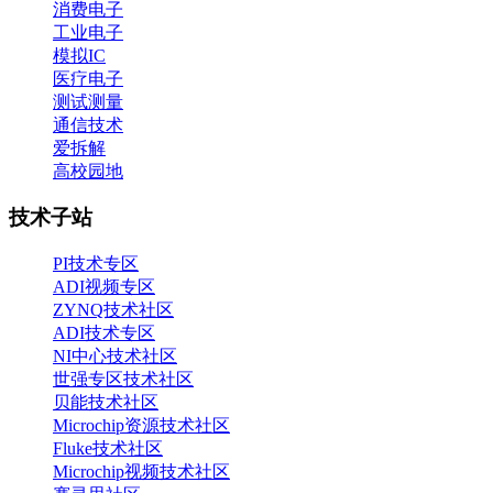
消费电子
工业电子
模拟IC
医疗电子
测试测量
通信技术
爱拆解
高校园地
技术子站
PI技术专区
ADI视频专区
ZYNQ技术社区
ADI技术专区
NI中心技术社区
世强专区技术社区
贝能技术社区
Microchip资源技术社区
Fluke技术社区
Microchip视频技术社区