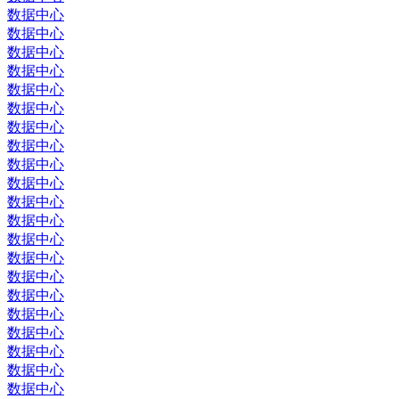
数据中心
数据中心
数据中心
数据中心
数据中心
数据中心
数据中心
数据中心
数据中心
数据中心
数据中心
数据中心
数据中心
数据中心
数据中心
数据中心
数据中心
数据中心
数据中心
数据中心
数据中心