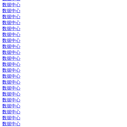
数据中心
数据中心
数据中心
数据中心
数据中心
数据中心
数据中心
数据中心
数据中心
数据中心
数据中心
数据中心
数据中心
数据中心
数据中心
数据中心
数据中心
数据中心
数据中心
数据中心
数据中心