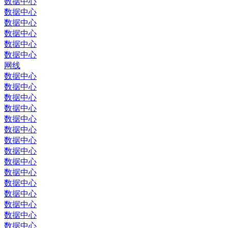
数据中心
数据中心
数据中心
数据中心
数据中心
数据中心
网线
数据中心
数据中心
数据中心
数据中心
数据中心
数据中心
数据中心
数据中心
数据中心
数据中心
数据中心
数据中心
数据中心
数据中心
数据中心