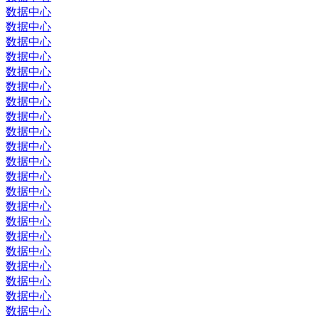
数据中心
数据中心
数据中心
数据中心
数据中心
数据中心
数据中心
数据中心
数据中心
数据中心
数据中心
数据中心
数据中心
数据中心
数据中心
数据中心
数据中心
数据中心
数据中心
数据中心
数据中心