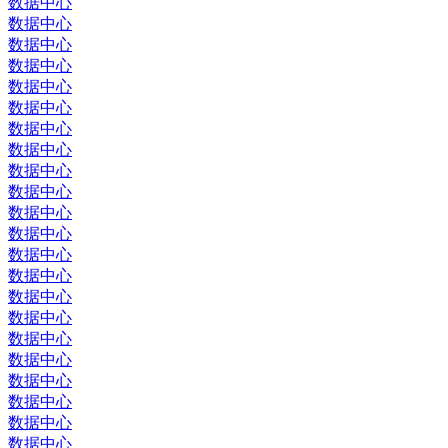
数据中心
数据中心
数据中心
数据中心
数据中心
数据中心
数据中心
数据中心
数据中心
数据中心
数据中心
数据中心
数据中心
数据中心
数据中心
数据中心
数据中心
数据中心
数据中心
数据中心
数据中心
数据中心