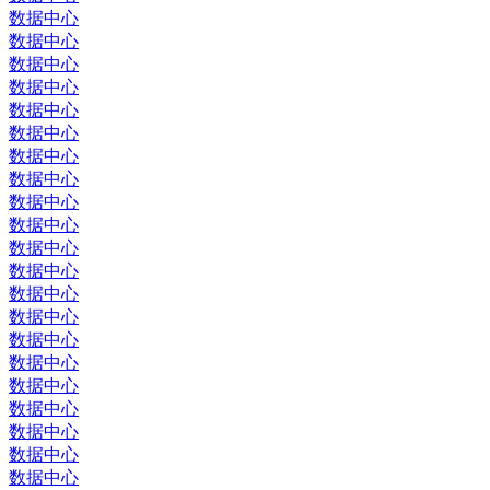
数据中心
数据中心
数据中心
数据中心
数据中心
数据中心
数据中心
数据中心
数据中心
数据中心
数据中心
数据中心
数据中心
数据中心
数据中心
数据中心
数据中心
数据中心
数据中心
数据中心
数据中心