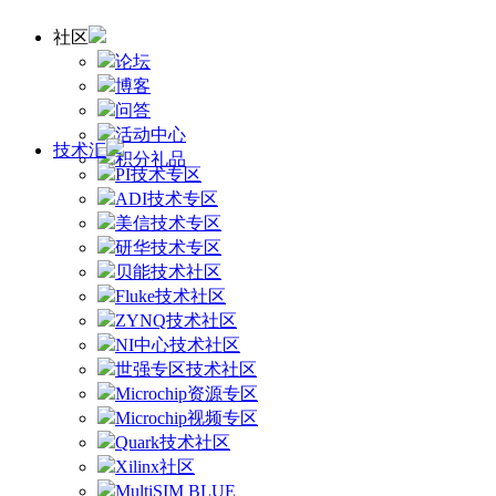
社区
论坛
博客
问答
活动中心
技术汇
积分礼品
PI技术专区
ADI技术专区
美信技术专区
研华技术专区
贝能技术社区
Fluke技术社区
ZYNQ技术社区
NI中心技术社区
世强专区技术社区
Microchip资源专区
Microchip视频专区
Quark技术社区
Xilinx社区
MultiSIM BLUE