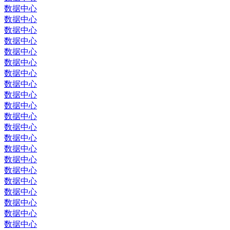
数据中心
数据中心
数据中心
数据中心
数据中心
数据中心
数据中心
数据中心
数据中心
数据中心
数据中心
数据中心
数据中心
数据中心
数据中心
数据中心
数据中心
数据中心
数据中心
数据中心
数据中心