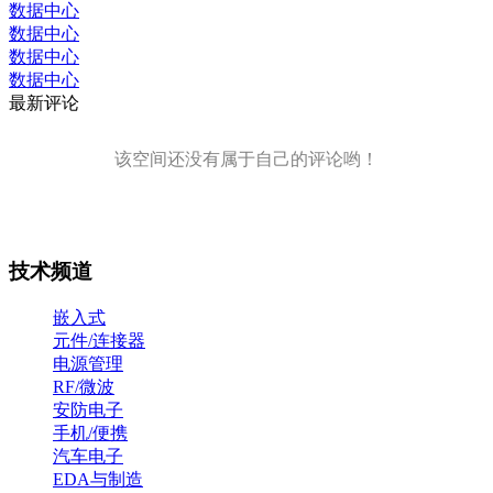
数据中心
数据中心
数据中心
数据中心
最新评论
该空间还没有属于自己的评论哟！
技术频道
嵌入式
元件/连接器
电源管理
RF/微波
安防电子
手机/便携
汽车电子
EDA与制造