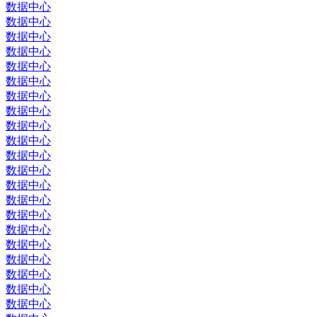
数据中心
数据中心
数据中心
数据中心
数据中心
数据中心
数据中心
数据中心
数据中心
数据中心
数据中心
数据中心
数据中心
数据中心
数据中心
数据中心
数据中心
数据中心
数据中心
数据中心
数据中心