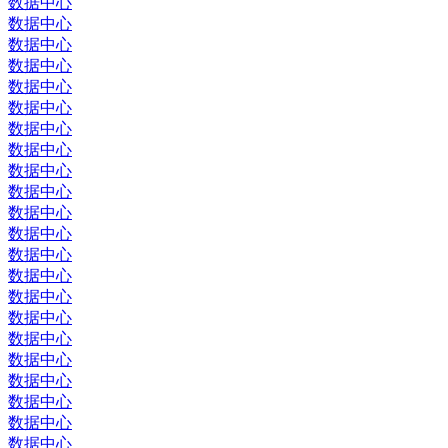
数据中心
数据中心
数据中心
数据中心
数据中心
数据中心
数据中心
数据中心
数据中心
数据中心
数据中心
数据中心
数据中心
数据中心
数据中心
数据中心
数据中心
数据中心
数据中心
数据中心
数据中心
数据中心