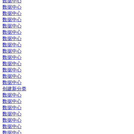
数据中心
数据中心
数据中心
数据中心
数据中心
数据中心
数据中心
数据中心
数据中心
数据中心
数据中心
数据中心
数据中心
数据中心
创建新分类
数据中心
数据中心
数据中心
数据中心
数据中心
数据中心
数据中心