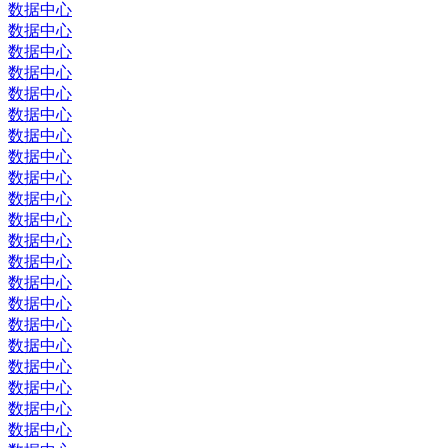
数据中心
数据中心
数据中心
数据中心
数据中心
数据中心
数据中心
数据中心
数据中心
数据中心
数据中心
数据中心
数据中心
数据中心
数据中心
数据中心
数据中心
数据中心
数据中心
数据中心
数据中心